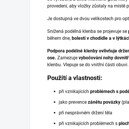
provedení,
aby vložky zůstaly na místě 
Je dostupná ve dvou velikostech pro opt
Snížená podélná klenba se projevuje se
během dne,
bolestí v chodidle a v lýtkác
Podpora podélné klenby ovlivňuje držen
ose.
Zamezuje
vybočování nohy dovnitř
klenbu. Vlepuje se do vnitřní části obuvi.
Použití a vlastnosti:
při vznikajících
problémech s podé
jako prevence
zánětu povázky
(pla
při nesprávném držení těla
při vznikajících problémech s
ploc