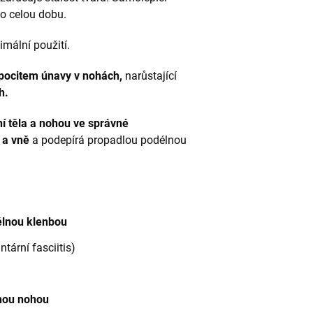
po celou dobu.
imální použití.
pocitem únavy v nohách,
narůstající
h.
í těla a nohou ve správné
 a vně
a podepírá propadlou podélnou
lnou klenbou
ntární fasciitis)
hou nohou