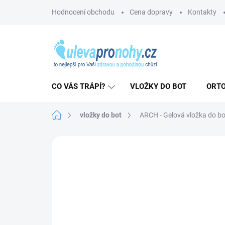
Přejít
Hodnocení obchodu
Cena dopravy
Kontakty
na
obsah
CO VÁS TRÁPÍ?
VLOŽKY DO BOT
ORTO
Domů
vložky do bot
ARCH - Gelová vložka do bo
22 hodnocení
Podrobnosti hodnocen