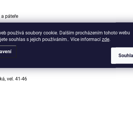
 a páteře
zaúhlení osy těla
web používá soubory cookie. Dalším procházením tohoto webu
jete souhlas s jejich používáním.. Více informací
zde
.
avení
Souhl
ká, vel. 41-46