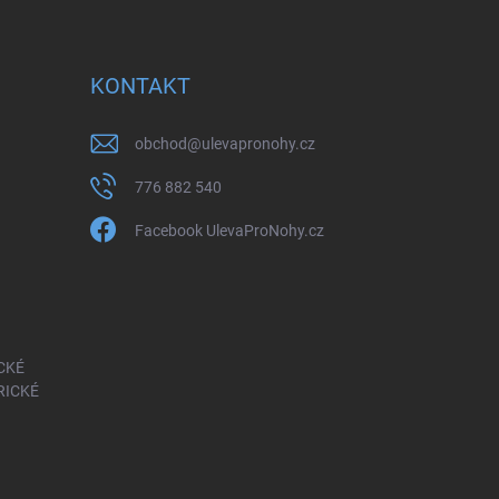
KONTAKT
obchod
@
ulevapronohy.cz
776 882 540
Facebook UlevaProNohy.cz
CKÉ
RICKÉ