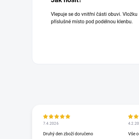
Vlepuje se do vnitřní části obuvi. Vložk
příslušné místo pod podélnou klenbu.
7.4.2026
4.2.2
Druhý den zboží doručeno
Vše o