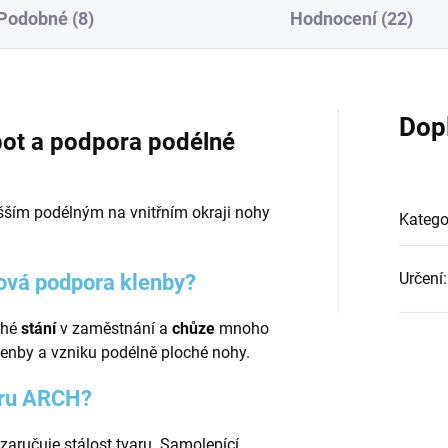
Podobné (8)
Hodnocení (22)
Dop
bot a podpora podélné
yšším podélným na vnitřním okraji nohy
Katego
Určení
:
lová podpora klenby?
uhé
stání
v zaměstnání a
chůze
mnoho
lenby a vzniku podélně ploché nohy.
oru ARCH?
zaručuje stálost tvaru. Samolepící