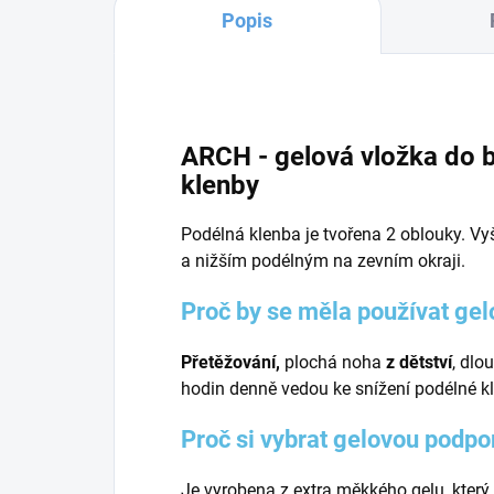
Popis
ARCH - gelová vložka do 
klenby
Podélná klenba je tvořena 2 oblouky. V
a nižším podélným na zevním okraji.
Proč by se měla používat ge
Přetěžování,
plochá noha
z dětství
, dlo
hodin denně vedou ke snížení podélné k
Proč si vybrat gelovou podp
Je vyrobena z extra měkkého gelu, který 