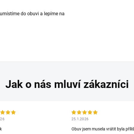
u umístíme do obuvi a lepíme na
026
25.1.2026
k
Obuv jsem musela vrátit byla příli