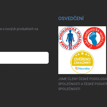
OSVEDČENÍ
ce o nových produktech na
sobních údajů
JSME ČLENY ČESKÉ PODOLOGI
SPOLEČNOSTI A ČESKÉ PODIAT
SPOLEČNOSTI