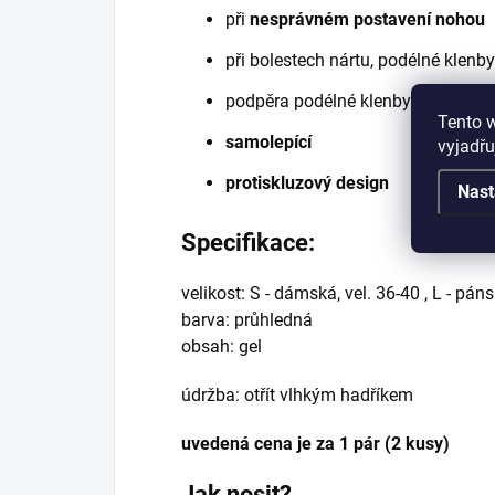
při
nesprávném postavení nohou
při bolestech nártu, podélné klenby
podpěra podélné klenby a správné 
Tento 
samolepící
vyjadřu
protiskluzový design
Nast
Specifikace:
velikost: S - dámská, vel. 36-40 , L - páns
barva: průhledná
obsah: gel
údržba: otřít vlhkým hadříkem
uvedená cena je za 1 pár (2 kusy)
Jak nosit?