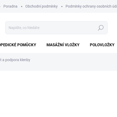
Poradna
Obchodní podmínky
Podmínky ochrany osobních úd
Hledat
PEDICKÉ POMŮCKY
MASÁŽNÍ VLOŽKY
POLOVLOŽKY
t a podpora klenby
í
od 207 Kč
od
2
Měrná
ZVOLTE VARIANTU
cena:
?
URČENÍ