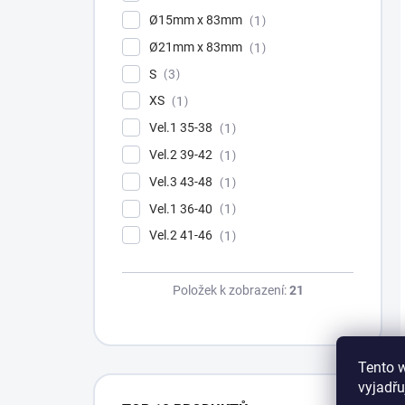
Ø15mm x 83mm
1
Ø21mm x 83mm
1
S
3
XS
1
Vel.1 35-38
1
Vel.2 39-42
1
Vel.3 43-48
1
Vel.1 36-40
1
Vel.2 41-46
1
Položek k zobrazení:
21
Tento 
vyjadřu