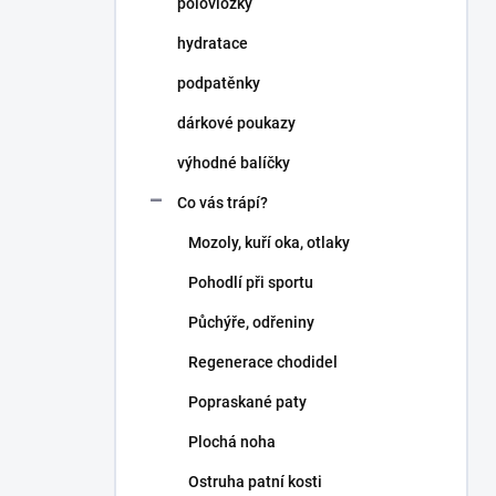
polovložky
í
p
hydratace
a
n
podpatěnky
e
dárkové poukazy
l
výhodné balíčky
Co vás trápí?
Mozoly, kuří oka, otlaky
Pohodlí při sportu
Půchýře, odřeniny
Regenerace chodidel
Popraskané paty
Plochá noha
Ostruha patní kosti