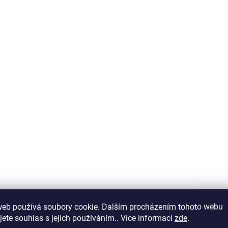
TIP
TUBO15
OBJEDNÁNO
S
Ochrana kladívkových
Ochranný návlek 
prstů
prsty
129 Kč
144 Kč
Detail
Do košíku
web používá soubory cookie. Dalším procházením tohoto webu
TUBO - ochrana kladívkových
jete souhlas s jejich používáním.. Více informací
zde
.
DUO - gelový ochranný
prstů, 2 velikosti Elastický