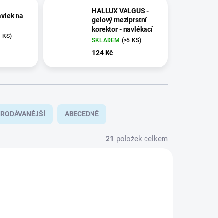
HALLUX VALGUS -
vlek na
gelový meziprstní
korektor - navlékací
5 KS)
SKLADEM
(>5 KS)
124 Kč
RODÁVANĚJŠÍ
ABECEDNĚ
21
položek celkem
DUO-N-2
DUPLEX-PALEC