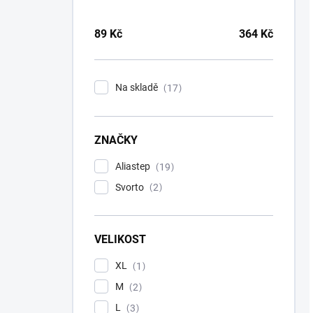
89
Kč
364
Kč
Na skladě
17
ZNAČKY
Aliastep
19
Svorto
2
VELIKOST
XL
1
M
2
L
3