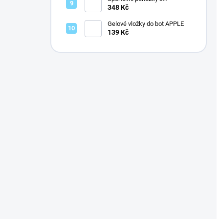
bambusovým vláknem
348 Kč
Gelové vložky do bot APPLE
139 Kč