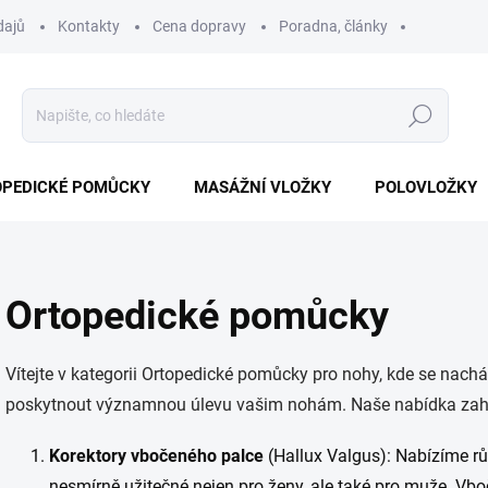
dajů
Kontakty
Cena dopravy
Poradna, články
Hledat
PEDICKÉ POMŮCKY
MASÁŽNÍ VLOŽKY
POLOVLOŽKY
Ortopedické pomůcky
Vítejte v kategorii Ortopedické pomůcky pro nohy, kde se nac
poskytnout významnou úlevu vašim nohám. Naše nabídka zah
Korektory vbočeného palce
(Hallux Valgus): Nabízíme rů
nesmírně užitečné nejen pro ženy, ale také pro muže. Vboč