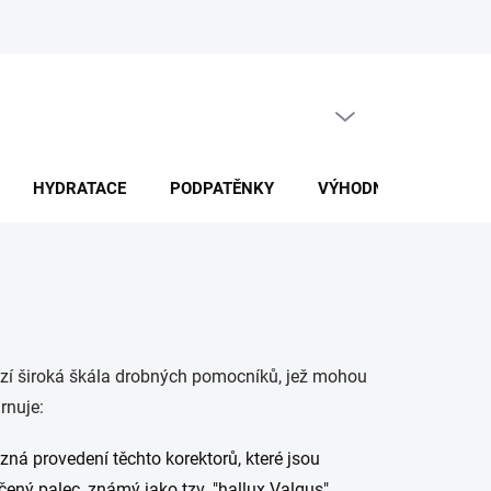
PRÁZDNÝ KOŠÍK
NÁKUPNÍ
KOŠÍK
HYDRATACE
PODPATĚNKY
VÝHODNÉ BALÍČKY
hází široká škála drobných pomocníků, jež mohou
rnuje:
zná provedení těchto korektorů, které jsou
ený palec, známý jako tzv. "hallux Valgus",