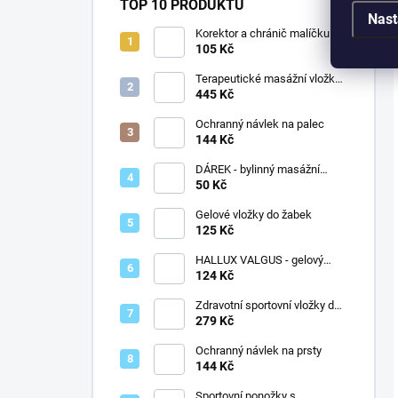
TOP 10 PRODUKTŮ
Nast
Korektor a chránič malíčku s
dvojitým kroužkem
105 Kč
Terapeutické masážní vložky
do bot FLUID
445 Kč
Ochranný návlek na palec
144 Kč
DÁREK - bylinný masážní
krém KAŠTAN zdarma
50 Kč
Gelové vložky do žabek
125 Kč
HALLUX VALGUS - gelový
meziprstní korektor -
124 Kč
navlékací
Zdravotní sportovní vložky do
bot FIT
279 Kč
Ochranný návlek na prsty
144 Kč
Sportovní ponožky s