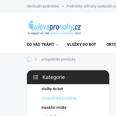
Přejít
Obchodní podmínky
Podmínky ochrany osobních ú
na
obsah
CO VÁS TRÁPÍ?
VLOŽKY DO BOT
ORTO
Domů
ortopedické pomůcky
P
Kategorie
o
Přeskočit
s
kategorie
t
vložky do bot
r
ortopedické pomůcky
a
n
masážní vložky
n