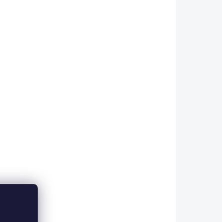
DUO-N-1
SEPAR-S
KLADEM
SKLADEM
(>5 KS)
(>5 PÁR)
na
Gelový separátor prstů
2ks
194 Kč
od
Detail
 návlek
SEPAR - gelový oddělovač