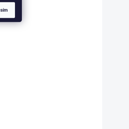
hrání
prstů 2 ks Působí blahodárně
na unavené nohy a prsty.
asím
Uvolňuje stažená chodidla,
problémy
upravuje postavení kostí,
 návlek
tkání, chrupavek, oživuje
krevní oběh,...
OLLIS_2
ARCH-S
STUPNÉ
OBJEDNÁNO
vé
ARCH - Gelová vložka
do bot a podpora