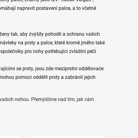
máhají napravit postavení palce, a to včetně
ženy tak, aby zvýšily pohodlí a ochranu vašich
návleky na prsty a palce, které kromě jiného také
společníky pro nohy potřebující zvláštní péči
rývajícími se prsty, jsou zde meziprstní oddělovače
mohou pomoci oddělit prsty a zabránit jejich
 vašich nohou. Přemýšlíme nad tím, jak vám