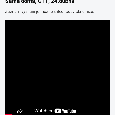
Sama doma, ČT1, 24.dubna
Záznam vysílání je možné shlédnout v okně níže.