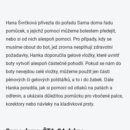
Hana Švrčková přivezla do pořadu Sama doma řadu
pomůcek, s jejichž pomocí můžeme bolestem předejít,
nebo si od nich alespoň pomoci. Pro případy, kdy se
musíme obout do bot, jež zrovna nesplňují zdravotní
požadavky, Hanka doporučila gelové vložky, které uvnitř
boty vytvoří alespoň částečně pohodlí. Pokud se nám do
boty nevejdou celé vložky, můžeme použít jen části
pěnových či gelových polštářků, a to i do žabek. Dále
Hanka poradila, jak si pomoci od otlaků na patách a
odřenin, a ukázala důležitou pomůcku pro vbočené palce,
korektory nebo návleky na kladívkové prsty.