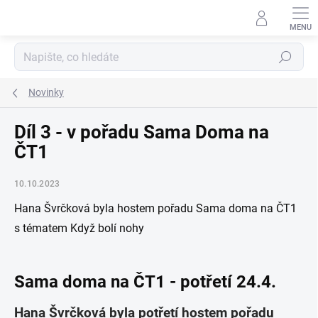
Přejít
na
obsah
Hledat
Novinky
Díl 3 - v pořadu Sama Doma na
ČT1
10.10.2023
Hana Švrčková byla hostem pořadu Sama doma na ČT1
s tématem Když bolí nohy
Sama doma na ČT1 - potřetí 24.4.
Hana Švrčková byla potřetí hostem pořadu