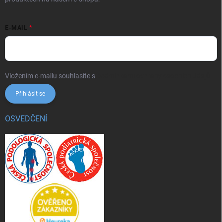
E-MAIL
Vložením e-mailu souhlasíte s
podmínkami ochrany osobních údajů
Přihlásit se
OSVEDČENÍ