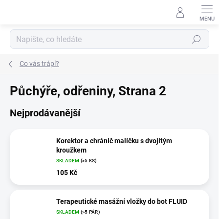
Přejít
na
obsah
Hledat
Co vás trápí?
Půchýře, odřeniny
, Strana 2
Nejprodávanější
Korektor a chránič malíčku s dvojitým
kroužkem
SKLADEM
(>5 KS)
105 Kč
Terapeutické masážní vložky do bot FLUID
SKLADEM
(>5 PÁR)