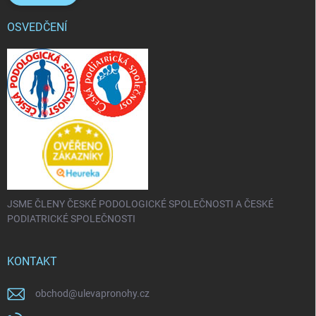
OSVEDČENÍ
JSME ČLENY ČESKÉ PODOLOGICKÉ SPOLEČNOSTI A ČESKÉ
PODIATRICKÉ SPOLEČNOSTI
KONTAKT
obchod
@
ulevapronohy.cz