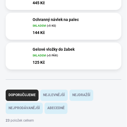
445 Kč
Ochranný návlek na palec
SKLADEM
(>5 KS)
144 Kč
Gelové vložky do žabek
SKLADEM
(>5 PÁR)
125 Kč
Ř
a
DOPORUČUJEME
NEJLEVNĚJŠÍ
NEJDRAŽŠÍ
z
e
NEJPRODÁVANĚJŠÍ
ABECEDNĚ
n
í
23
položek celkem
p