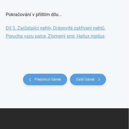
Pokračování v příštím dílu...
Díl 3. Zarůstající nehty, Drápovité zakřivení nehtů,
Porucha vazu palce, Zlomený prst, Hallux rigidus
Předchozí článek
Další článek
Z
á
p