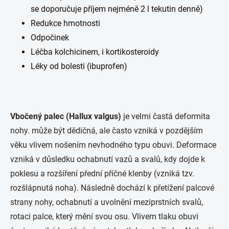
se doporučuje příjem nejméně 2 l tekutin denně)
Redukce hmotnosti
Odpočinek
Léčba kolchicinem, i kortikosteroidy
Léky od bolesti (ibuprofen)
Vbočený palec (Hallux valgus)
je velmi častá deformita
nohy. může být dědičná, ale často vzniká v pozdějším
věku vlivem nošením nevhodného typu obuvi. Deformace
vzniká v důsledku ochabnutí vazů a svalů, kdy dojde k
poklesu a rozšíření přední příčné klenby (vzniká tzv.
rozšlápnutá noha). Následně dochází k přetížení palcové
strany nohy, ochabnutí a uvolnění meziprstních svalů,
rotaci palce, který mění svou osu. Vlivem tlaku obuvi