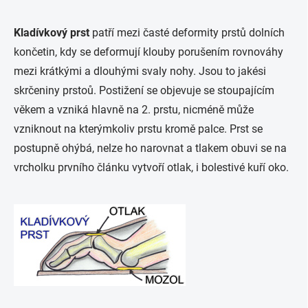
Kladívkový prst
patří mezi časté deformity prstů dolních
končetin, kdy se deformují klouby porušením rovnováhy
mezi krátkými a dlouhými svaly nohy. Jsou to jakési
skrčeniny prstoů. Postižení se objevuje se stoupajícím
věkem a vzniká hlavně na 2. prstu, nicméně může
vzniknout na kterýmkoliv prstu kromě palce. Prst se
postupně ohýbá, nelze ho narovnat a tlakem obuvi se na
vrcholku prvního článku vytvoří otlak, i bolestivé kuří oko.