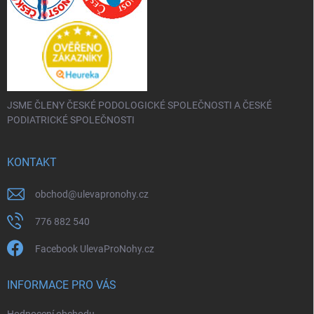
JSME ČLENY ČESKÉ PODOLOGICKÉ SPOLEČNOSTI A ČESKÉ
PODIATRICKÉ SPOLEČNOSTI
KONTAKT
obchod
@
ulevapronohy.cz
776 882 540
Facebook UlevaProNohy.cz
INFORMACE PRO VÁS
Hodnocení obchodu