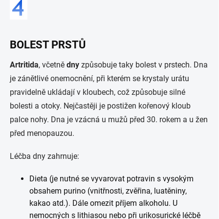
BOLEST PRSTŮ
Artritida
, včetně
dny
způsobuje taky bolest v prstech. Dna
je zánětlivé onemocnění, při kterém se krystaly urátu
pravidelně ukládají v kloubech, což způsobuje silné
bolesti a otoky. Nejčastěji je postižen kořenový kloub
palce nohy. Dna je vzácná u mužů před 30. rokem a u žen
před menopauzou.
Léčba dny zahrnuje:
Dieta (je nutné se vyvarovat potravin s vysokým
obsahem purino (vnitřnosti, zvěřina, luatěniny,
kakao atd.). Dále omezit příjem alkoholu. U
nemocných s lithiasou nebo při urikosurické léčbě