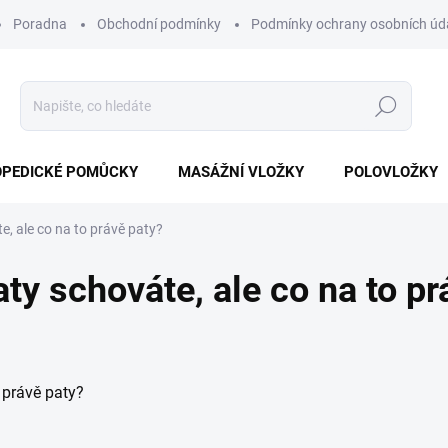
Poradna
Obchodní podmínky
Podmínky ochrany osobních úd
Hledat
PEDICKÉ POMŮCKY
MASÁŽNÍ VLOŽKY
POLOVLOŽKY
, ale co na to právě paty?
y schováte, ale co na to pr