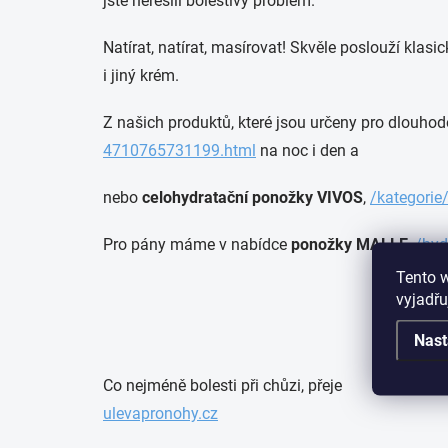
jste neřešili bolestivý problém.
Natírat, natírat, masírovat! Skvěle poslouží klasi
i jiný krém.
Z našich produktů, které jsou určeny pro dlouho
4710765731199.html
na noc i den a
nebo
celohydratační ponožky VIVOS
,
/kategorie
Pro pány máme v nabídce
ponožky MALLE
,
/hyd
Tento 
vyjadřu
Nast
Co nejméně bolesti při chůzi, přeje
ulevapronohy.cz