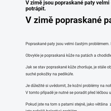
V zimě jsou popraskané paty velmi
potrápit.
V zimě popraskané pat
Popraskané paty jsou velmi častým problémem. Mo
Obvykle je popraskaná kůže na patách a chodidl
Jak se stav popraskané kůže zhoršuje, je stále ob
suché pokožky na pedikúře.
Je důležité si uvědomit, že kožní problémy na
V tomto případě je nutné se poradit před léčbou u
Pokud jste na tom s patami stejně, jako většina z