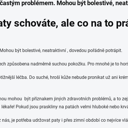
 častým problémem. Mohou být bolestivé, neat
y schováte, ale co na to pr
hou být bolestivé, neatraktivní , dovedou pořádně potrápit.
ech způsobena nadměrně suchou pokožku. Pro mnohé je to horší
tížnější léčba. Do suché, hroší kůže nebude pronikat už ani krém
 nohou mohou být příznakem jiných zdravotních problémů, a to
 lékaře! Pokud jsou praskliny na patách velmi hluboké nebo krvác
 nás, je potřeba udržovat paty i přes zimní období co nejvíce vl