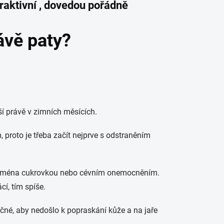
raktivní , dovedou pořádně
ávě paty?
 právě v zimních měsících.
, proto je třeba začít nejprve s odstraněním
 zejména cukrovkou nebo cévním onemocněním.
í, tím spíše.
áčné, aby nedošlo k popraskání kůže a na jaře