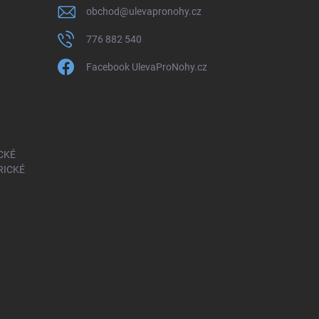
obchod
@
ulevapronohy.cz
776 882 540
Facebook UlevaProNohy.cz
CKÉ
RICKÉ