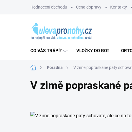
Přejít
Hodnocení obchodu
Cena dopravy
Kontakty
na
obsah
CO VÁS TRÁPÍ?
VLOŽKY DO BOT
ORTO
Domů
Poradna
V zimě popraskané paty schováte
V zimě popraskané pat