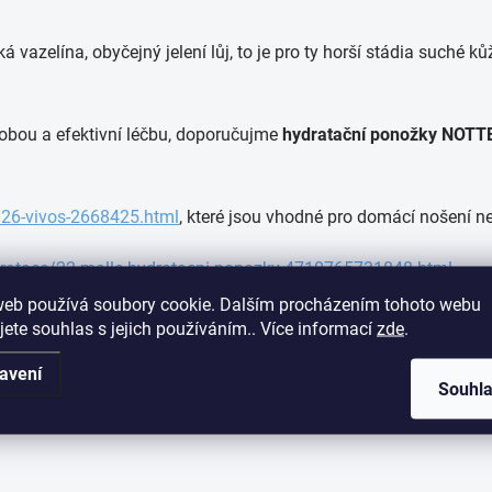
cká vazelína, obyčejný jelení lůj, to je pro ty horší stádia suché
dobou a efektivní léčbu, doporučujme
hydratační ponožky NOTT
/26-vivos-2668425.html
, které jsou vhodné pro domácí nošení ne
ratace/22-malle-hydratacni-ponozky-4710765731848.html
.
web používá soubory cookie. Dalším procházením tohoto webu
jete souhlas s jejich používáním.. Více informací
zde
.
avení
Souhl