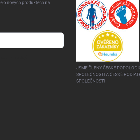
ce o nových produktech na
sobních údajů
JSME ČLENY ČESKÉ PODOLOGI
SPOLEČNOSTI A ČESKÉ PODIAT
SPOLEČNOSTI