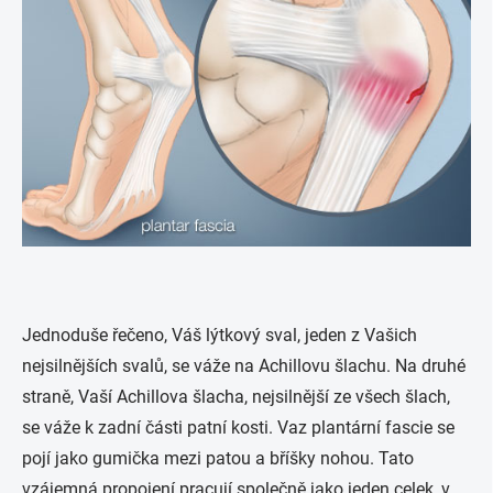
Jednoduše řečeno, Váš lýtkový sval, jeden z Vašich
nejsilnějších svalů, se váže na Achillovu šlachu. Na druhé
straně, Vaší Achillova šlacha, nejsilnější ze všech šlach,
se váže k zadní části patní kosti. Vaz plantární fascie se
pojí jako gumička mezi patou a bříšky nohou. Tato
vzájemná propojení pracují společně jako jeden celek, v