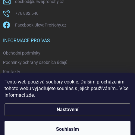
obchod
@
ulevapronohy.cz
776 882 540
Facebook UlevaProNohy.cz
INFORMACE PRO VÁS
Obchodní podmínky
Podmínky ochrany osobních údajů
Kontakty
Cena dopravy
Tento web používá soubory cookie. Dalším procházením
tohoto webu vyjadřujete souhlas s jejich používáním.. Více
Poradna, články
informací
zde
.
Nastavení
Copyright 2026
Ulevapronohy.cz
. Všechna práva vyhrazena.
Upravit
nastavení cookies
Souhlasím
Doprava ZDARMA při nákupu nad 800 Kč 🚚