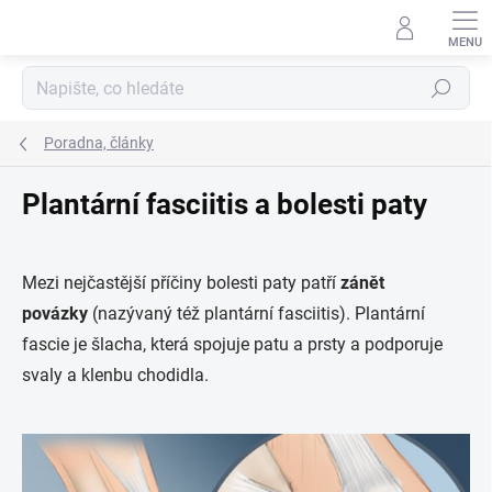
Přejít
na
obsah
Hledat
Poradna, články
Plantární fasciitis a bolesti paty
Mezi nejčastější příčiny bolesti paty patří
zánět
povázky
(nazývaný též plantární fasciitis). Plantární
fascie je šlacha, která spojuje patu a prsty a podporuje
svaly a klenbu chodidla.