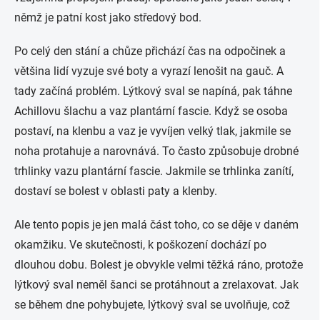
němž je patní kost jako středový bod.
Po celý den stání a chůze přichází čas na odpočinek a
většina lidí vyzuje své boty a vyrazí lenošit na gauč. A
tady začíná problém. Lýtkový sval se napíná, pak táhne
Achillovu šlachu a vaz plantární fascie. Když se osoba
postaví, na klenbu a vaz je vyvíjen velký tlak, jakmile se
noha protahuje a narovnává. To často způsobuje drobné
trhlinky vazu plantární fascie. Jakmile se trhlinka zanítí,
dostaví se bolest v oblasti paty a klenby.
Ale tento popis je jen malá část toho, co se děje v daném
okamžiku. Ve skutečnosti, k poškození dochází po
dlouhou dobu. Bolest je obvykle velmi těžká ráno, protože
lýtkový sval neměl šanci se protáhnout a zrelaxovat. Jak
se během dne pohybujete, lýtkový sval se uvolňuje, což