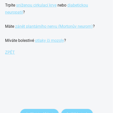
Trpíte
sníženou cirkulací krve
nebo
diabetickou
neuropatií
?
Máte
zánět plantárního nervu (Mortonův neurom)
?
Míváte bolestivé
otlaky či mozoly
?
ZPĚT