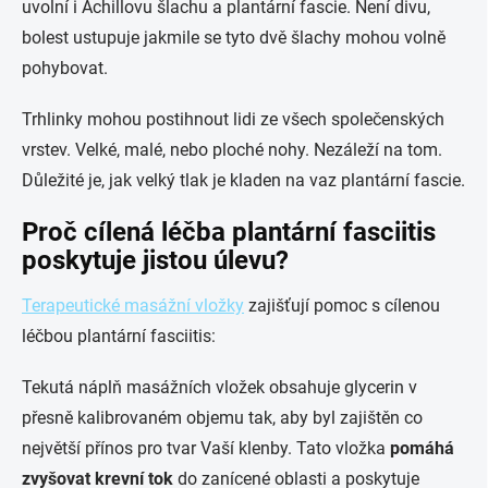
uvolní i Achillovu šlachu a plantární fascie. Není divu,
bolest ustupuje jakmile se tyto dvě šlachy mohou volně
pohybovat.
Trhlinky mohou postihnout lidi ze všech společenských
vrstev. Velké, malé, nebo ploché nohy. Nezáleží na tom.
Důležité je, jak velký tlak je kladen na vaz plantární fascie.
Proč cílená léčba plantární fasciitis
poskytuje jistou úlevu?
Terapeutické masážní vložky
zajišťují pomoc s cílenou
léčbou plantární fasciitis:
Tekutá náplň masážních vložek obsahuje glycerin v
přesně kalibrovaném objemu tak, aby byl zajištěn co
největší přínos pro tvar Vaší klenby. Tato vložka
pomáhá
zvyšovat krevní tok
do zanícené oblasti a poskytuje