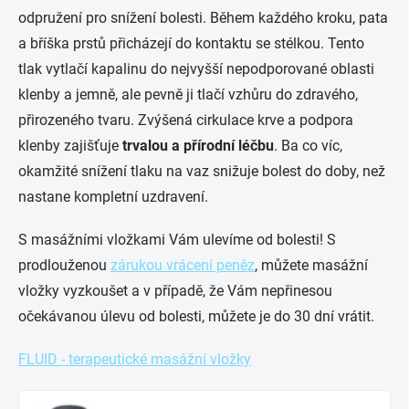
odpružení pro snížení bolesti. Během každého kroku, pata
a bříška prstů přicházejí do kontaktu se stélkou. Tento
tlak vytlačí kapalinu do nejvyšší nepodporované oblasti
klenby a jemně, ale pevně ji tlačí vzhůru do zdravého,
přirozeného tvaru. Zvýšená cirkulace krve a podpora
klenby zajišťuje
trvalou a přírodní léčbu
. Ba co víc,
okamžité snížení tlaku na vaz snižuje bolest do doby, než
nastane kompletní uzdravení.
S masážními vložkami Vám ulevíme od bolesti! S
prodlouženou
zárukou vrácení peněz
, můžete masážní
vložky vyzkoušet a v případě, že Vám nepřinesou
očekávanou úlevu od bolesti, můžete je do 30 dní vrátit.
FLUID - terapeutické masážní vložky